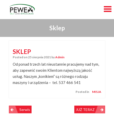
Skip
Sklep
to
content
SKLEP
Posted on
25 sierpnia 2021
by
Admin
Od ponad trzech lat nieustannie pracujemy nad tym,
aby zapewnić swoim Klientom najwyższą jakość
usług. Naszym „konikiem” są różnego rodzaju
maszyny i urządzenia – tel. 537 466 541
Posted in
MISJA
Nawigacja
Serwis
JUŻ TERAZ