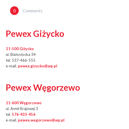
Wpisu
0
Comments
Pewex Giżycko
11-500 Giżycko
ul. Białostocka 34
tel. 537-466-555
e-mail.
pewex.gizycko@wp.pl
Pewex Węgorzewo
11-600 Węgorzewo
ul. Armii Krajowej 3
tel.
576-433-456
e-mail.
pewex.wegorzewo@wp.pl