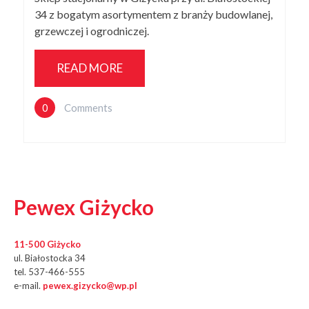
34 z bogatym asortymentem z branży budowlanej,
grzewczej i ogrodniczej.
READ MORE
0
Comments
Pewex Giżycko
11-500 Giżycko
ul. Białostocka 34
tel. 537-466-555
e-mail.
pewex.gizycko@wp.pl