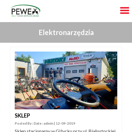
Skip
Elektronarzędzia
to
content
SKLEP
Posted By : Date : admin | 12-09-2019
Sklep stacjonarny w Giżycku przy ul. Białostockiej