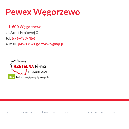
Pewex Węgorzewo
11-600 Węgorzewo
ul. Armii Krajowej 3
tel.
576-433-456
e-mail.
pewex.wegorzewo@wp.pl
Copyright © Pewex
|
WordPress Theme:
Gaga Lite
By AccessPress
Themes